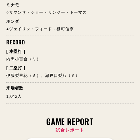
ミナモ
○サマンサ・ショー - リンジー・トーマス
ホンダ
●ジェイリン・フォード - 棚町佳奈
RECORD
[ 本塁打 ]
内田小百合（ミ）
[ 二塁打 ]
伊藤梨里花（ミ）、瀬戸口梨乃（ミ）
来場者数
1,042人
GAME REPORT
試合レポート