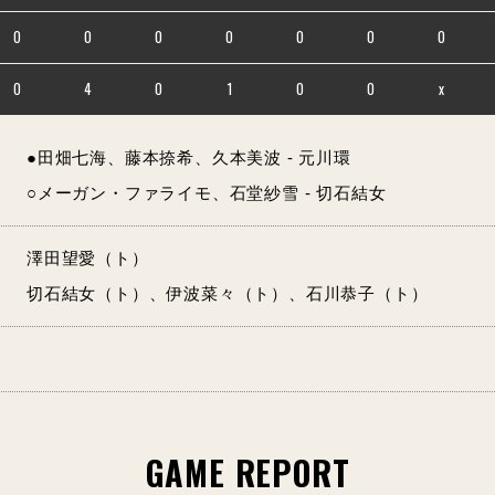
0
0
0
0
0
0
0
0
4
0
1
0
0
x
●田畑七海、藤本捺希、久本美波 - 元川環
○メーガン・ファライモ、石堂紗雪 - 切石結女
澤田望愛（ト）
切石結女（ト）、伊波菜々（ト）、石川恭子（ト）
GAME REPORT