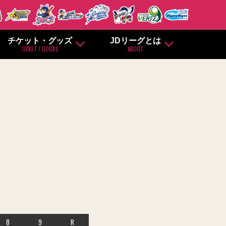
チケット・グッズ
JDリーグとは
TICKET / GOODS
ABOUT
8
9
R