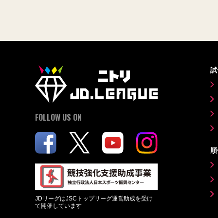
試
FOLLOW US ON
順
JDリーグはJSCトップリーグ運営助成を受け
て開催しています