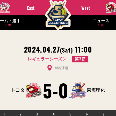
ーム・選手
ニュース
TEAM
NEWS
2024.04.27
11:00
(Sat)
レギュラーシーズン
第3節
刈谷球場
5
-
0
トヨタ
東海理化
1
2
3
4
5
6
7