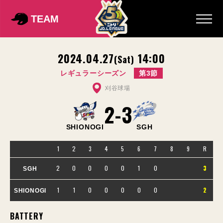
TEAM
2024.04.27
14:00
(Sat)
レギュラーシーズン
第3節
刈谷球場
2
-
3
SHIONOGI
SGH
1
2
3
4
5
6
7
8
9
R
2
0
0
0
0
1
0
3
SGH
1
1
0
0
0
0
0
2
SHIONOGI
BATTERY