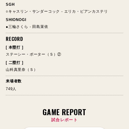
SGH
○キャスリン・サンダーコック - エリカ・ピアンカステリ
SHIONOGI
●三輪さくら - 田島茉依
RECORD
[ 本塁打 ]
ステーシー・ポーター（Ｓ）②
[ 二塁打 ]
山科真里奈（Ｓ）
来場者数
749人
GAME REPORT
試合レポート