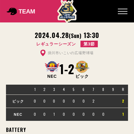
TEAM
2024.04.28
13:30
(Sun)
レギュラーシーズン
第3節
掛川市いこいの広場野球場
1
-
2
NEC
ビック
1
2
3
4
5
6
7
8
9
R
0
0
0
0
0
0
2
2
ビック
0
0
1
0
0
0
0
0
1
NEC
BATTERY