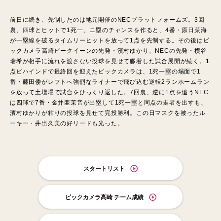
前日に続き、先制したのは地元開催のNECプラットフォームズ。3回
裏、四球とヒットで1死一、ニ塁のチャンスを作ると、4番・原日菜海
が一塁線を破るタイムリーヒットを放って1点を先制する。その後はビ
ックカメラ高崎ビークイーンの先発・濱村ゆかり、NECの先発・横谷
瑞希が相手に流れを渡さない投球を見せて膠着した試合展開が続く。1
点ビハインドで最終回を迎えたビックカメラは、1死一塁の場面で1
番・藤田倭がレフトへ強烈なライナーで飛び込む逆転2ランホームラン
を放って土壇場で試合をひっくり返した。7回裏、逆に1点を追うNEC
は四球で7番・金井亜茉音が出塁して1死一塁と同点の走者を出すも、
濱村ゆかりが粘りの投球を見せて完投勝利。この日マスクを被ったル
ーキー・井出久美の好リードも光った。
スタートリスト
ビックカメラ高崎 チーム成績