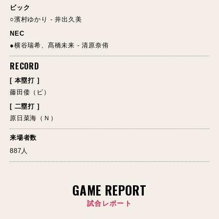
ビック
○濱村ゆかり - 井出久美
NEC
●横谷瑞希、髙橋未来 - 清原奈侑
RECORD
[ 本塁打 ]
藤田倭（ビ）
[ 二塁打 ]
原日菜海（Ｎ）
来場者数
887人
GAME REPORT
試合レポート