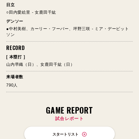
日立
○田内愛絵里 - 女鹿田千紘
デンソー
●中村美樹、カーリー・フーバー、坪野三咲 - ミア・デービット
ソン
RECORD
[ 本塁打 ]
山内早織（日）、女鹿田千紘（日）
来場者数
790人
GAME REPORT
試合レポート
スタートリスト