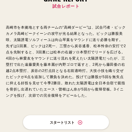
試合レポート
高崎市を本拠地とする両チームの“高崎ダービー”は、試合巧者・ビック
カメラ高崎ビークイーンの攻守が光る結果となった。ビックは勝股美
咲、太陽誘電ソルフィーユは向山琴葉をマウンドに送り必勝を期す。
先ずは1回裏、ビックは2死一、三塁から炭谷遙香、松本怜奈の安打で2
点を先制すると、3回裏には松本の右越ソロ本塁打でリードを広げる。
4回から林愛友をマウンドに送り流れを変えたい太陽誘電だったが、三
塁打で出た遠藤愛美を藤本麗が内野ゴロで返すと、2死から藤田倭の右
越2点本塁打、炭谷の2打点目となる右前適時打。大技小技を織り交ぜ
たビックが4点を追加して勝負を決めた。投げては勝股が5回を無失点
に抑える好投を見せて今季2勝目。敗れた太陽誘電は全日本合宿で親指
を骨折し出遅れていたエース・曽根はん奈が5回から復帰登板。3イニ
ングを投げ、次節での完全復帰をアピールした。
スタートリスト