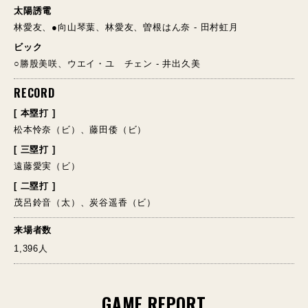
太陽誘電
林愛友、●向山琴葉、林愛友、曽根はん奈 - 田村虹月
ビック
○勝股美咲、ウエイ・ユ チェン - 井出久美
RECORD
[ 本塁打 ]
松本怜奈（ビ）、藤田倭（ビ）
[ 三塁打 ]
遠藤愛実（ビ）
[ 二塁打 ]
茂呂鈴音（太）、炭谷遥香（ビ）
来場者数
1,396人
GAME REPORT