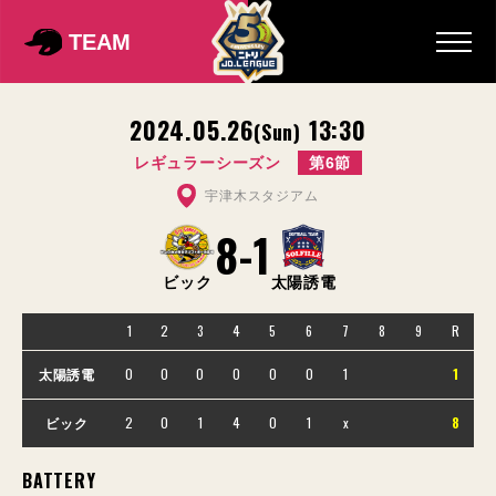
TEAM
2024.05.26
13:30
(Sun)
レギュラーシーズン
第6節
宇津木スタジアム
8
-
1
ビック
太陽誘電
1
2
3
4
5
6
7
8
9
R
0
0
0
0
0
0
1
1
太陽誘電
2
0
1
4
0
1
x
8
ビック
BATTERY