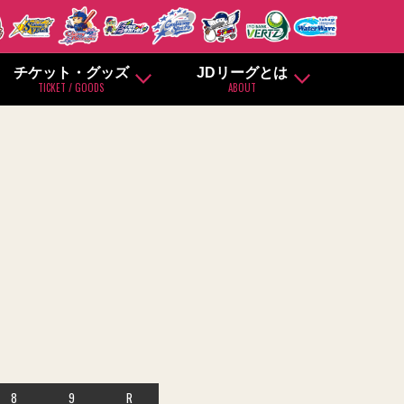
チケット・グッズ
JDリーグとは
TICKET / GOODS
ABOUT
8
9
R