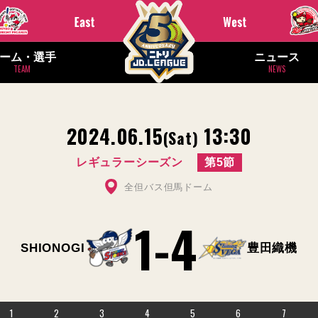
ーム・選手
ニュース
TEAM
NEWS
2024.06.15
13:30
(Sat)
レギュラーシーズン
第5節
全但バス但馬ドーム
1
-
4
SHIONOGI
豊田織機
1
2
3
4
5
6
7