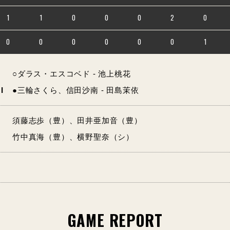
1
1
0
0
0
2
0
0
0
0
0
0
0
1
○ダラス・エスコベド - 池上桃花
I
●三輪さくら、信田沙南 - 田島茉依
須藤志歩（豊）、田井亜加音（豊）
竹中真海（豊）、横野聖奈（シ）
GAME REPORT