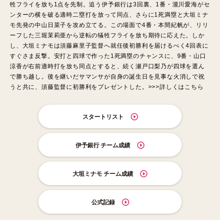
牲フライを放ち1点を先制。追う伊予銀行は3回裏、1番・瀧川愛海がセ
ンターの横を破る適時二塁打を放って同点、さらに1死満塁と大垣ミナ
モ先発の中山日菜子を攻め立てる。この場面で4番・本間紀帆が、リリ
ーフした三堀茉莉亜から逆転の犠牲フライを放ち期待に応えた。しか
し、大垣ミナモは須藤麻里子監督へ就任後初勝利を届けるべく4回表に
すぐさま反撃。安打と四球で作った1死満塁のチャンスに、9番・山口
涼香が右前適時打を放ち同点とすると、続く瀬戸口梨乃が四球を選ん
で勝ち越し。後を継いだサマンサが自身の誕生日を見事な火消しで祝
うと共に、須藤監督に初勝利をプレゼントした。>>>
詳しくはこちら
スタートリスト
伊予銀行 チーム成績
大垣ミナモ チーム成績
公式記録