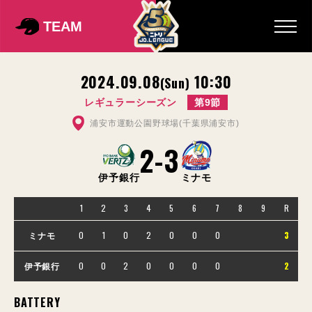
TEAM
2024.09.08
10:30
(Sun)
レギュラーシーズン
第9節
浦安市運動公園野球場(千葉県浦安市)
2
-
3
伊予銀行
ミナモ
1
2
3
4
5
6
7
8
9
R
0
1
0
2
0
0
0
3
ミナモ
0
0
2
0
0
0
0
2
伊予銀行
BATTERY