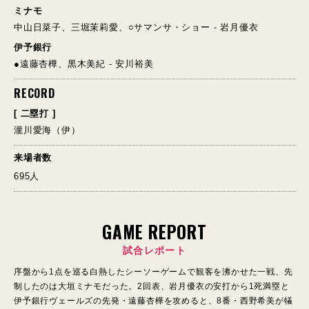
ミナモ
中山日菜子、三堀茉莉愛、○サマンサ・ショー - 岩月優衣
伊予銀行
●遠藤杏樺、黒木美紀 - 安川裕美
RECORD
[ 二塁打 ]
瀧川愛海（伊）
来場者数
695人
GAME REPORT
試合レポート
序盤から1点を巡る白熱したシーソーゲームで観客を沸かせた一戦、先
制したのは大垣ミナモだった。2回表、岩月優衣の安打から1死満塁と
伊予銀行ヴェールズの先発・遠藤杏樺を攻めると、8番・西野希美が犠