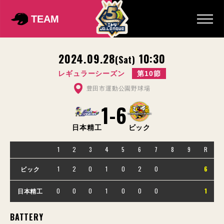
TEAM
2024.09.28
10:30
(Sat)
レギュラーシーズン
第10節
豊田市運動公園野球場
1
-
6
日本精工
ビック
1
2
3
4
5
6
7
8
9
R
1
2
0
1
0
2
0
6
ビック
0
0
0
1
0
0
0
1
日本精工
BATTERY