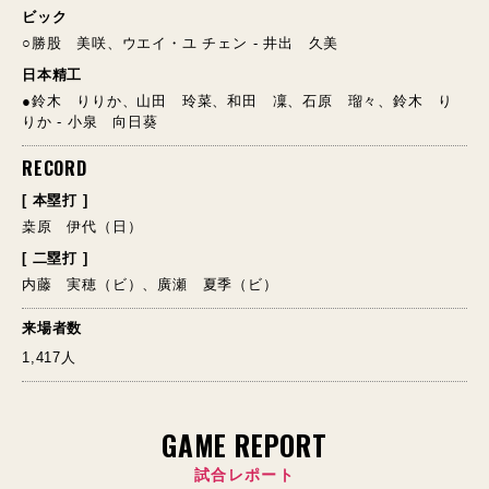
ビック
○勝股 美咲、ウエイ・ユ チェン - 井出 久美
日本精工
●鈴木 りりか、山田 玲菜、和田 凜、石原 瑠々、鈴木 り
りか - 小泉 向日葵
RECORD
[ 本塁打 ]
桒原 伊代（日）
[ 二塁打 ]
内藤 実穂（ビ）、廣瀬 夏季（ビ）
来場者数
1,417人
GAME REPORT
試合レポート