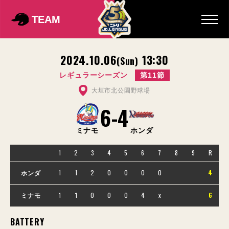
TEAM
2024.10.06
13:30
(Sun)
レギュラーシーズン
第11節
大垣市北公園野球場
6
-
4
ミナモ
ホンダ
1
2
3
4
5
6
7
8
9
R
1
1
2
0
0
0
0
4
ホンダ
1
1
0
0
0
4
x
6
ミナモ
BATTERY