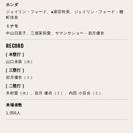
ホンダ
ジェイリン・フォード、●新宮怜美、ジェイリン・フォード - 棚
町佳奈
ミナモ
中山日菜子、三堀茉莉愛、サマンサショー - 岩月優衣
RECORD
[ 本塁打 ]
山口未葵（ホ）
[ 三塁打 ]
岩月優衣（ミ）
[ 二塁打 ]
木村愛（ホ）、岩月 優衣（ミ）、内田 小百合（ミ）
来場者数
1,056人