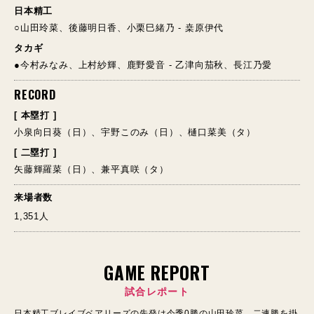
日本精工
○山田玲菜、後藤明日香、小栗巳緒乃 - 桒原伊代
タカギ
●今村みなみ、上村紗輝、鹿野愛音 - 乙津向茄秋、長江乃愛
RECORD
[ 本塁打 ]
小泉向日葵（日）、宇野このみ（日）、樋口菜美（タ）
[ 二塁打 ]
矢藤輝羅菜（日）、兼平真咲（タ）
来場者数
1,351人
GAME REPORT
試合レポート
日本精工ブレイブベアリーズの先発は今季0勝の山田玲菜。二連勝を掛