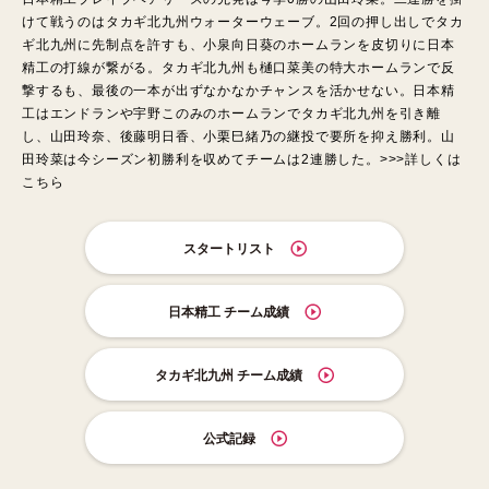
けて戦うのはタカギ北九州ウォーターウェーブ。2回の押し出しでタカ
ギ北九州に先制点を許すも、小泉向日葵のホームランを皮切りに日本
精工の打線が繋がる。タカギ北九州も樋口菜美の特大ホームランで反
撃するも、最後の一本が出ずなかなかチャンスを活かせない。日本精
工はエンドランや宇野このみのホームランでタカギ北九州を引き離
し、山田玲奈、後藤明日香、小栗巳緒乃の継投で要所を抑え勝利。山
田玲菜は今シーズン初勝利を収めてチームは2連勝した。>>>
詳しくは
こちら
スタートリスト
日本精工 チーム成績
タカギ北九州 チーム成績
公式記録