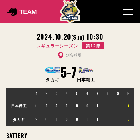
TEAM
2024.10.20
10:30
(Sun)
レギュラーシーズン
第12節
刈谷球場
5
-
7
タカギ
日本精工
1
2
3
4
5
6
7
8
9
R
0
1
4
1
0
0
1
7
日本精工
2
0
1
0
0
1
1
5
タカギ
BATTERY