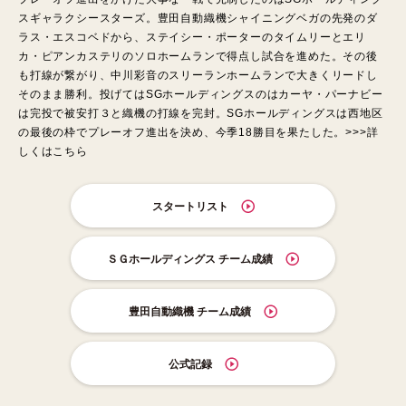
スギャラクシースターズ。豊田自動織機シャイニングベガの先発のダ
ラス・エスコベドから、ステイシー・ポーターのタイムリーとエリ
カ・ピアンカステリのソロホームランで得点し試合を進めた。その後
も打線が繋がり、中川彩音のスリーランホームランで大きくリードし
そのまま勝利。投げてはSGホールディングスのはカーヤ・パーナビー
は完投で被安打３と織機の打線を完封。SGホールディングスは西地区
の最後の枠でプレーオフ進出を決め、今季18勝目を果たした。>>>
詳
しくはこちら
スタートリスト
ＳＧホールディングス チーム成績
豊田自動織機 チーム成績
公式記録