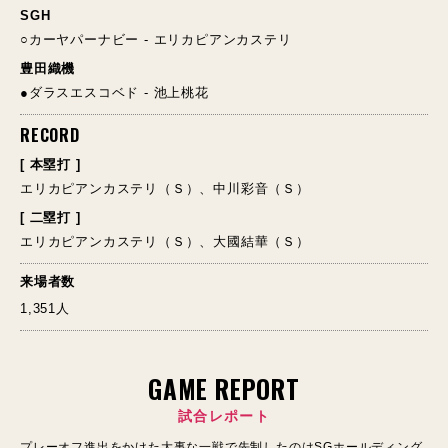
SGH
○カーヤパーナビー - エリカピアンカステリ
豊田織機
●ダラスエスコベド - 池上桃花
RECORD
[ 本塁打 ]
エリカピアンカステリ（Ｓ）、中川彩音（Ｓ）
[ 二塁打 ]
エリカピアンカステリ（Ｓ）、大國結華（Ｓ）
来場者数
1,351人
GAME REPORT
試合レポート
プレーオフ進出をかけた大事な一戦で先制したのはSGホールディング