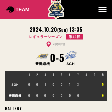
TEAM
2024.10.20
13:35
(Sun)
レギュラーシーズン
第12節
刈谷球場
0
-
5
豊田織機
SGH
1
2
3
4
5
6
7
8
9
R
0
0
1
0
0
1
3
5
SGH
0
0
0
0
0
0
0
0
豊田織機
BATTERY