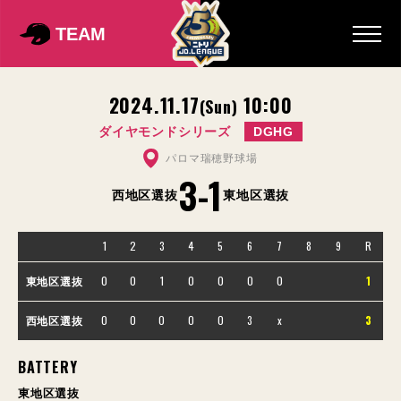
TEAM
2024.11.17
10:00
(Sun)
ダイヤモンドシリーズ
DGHG
パロマ瑞穂野球場
3
-
1
西地区選抜
東地区選抜
1
2
3
4
5
6
7
8
9
R
0
0
1
0
0
0
0
1
東地区選抜
0
0
0
0
0
3
x
3
西地区選抜
BATTERY
東地区選抜