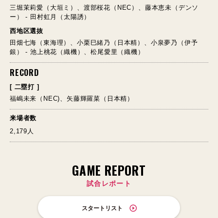
三堀茉莉愛（大垣ミ）、渡部桜花（NEC）、藤本恵未（デンソ
ー） - 田村虹月（太陽誘）
西地区選抜
田畑七海（東海理）、小栗巳緒乃（日本精）、小泉夢乃（伊予
銀） - 池上桃花（織機）、松尾愛里（織機）
RECORD
[ 二塁打 ]
福嶋未来（NEC)、矢藤輝羅菜（日本精）
来場者数
2,179人
GAME REPORT
試合レポート
スタートリスト