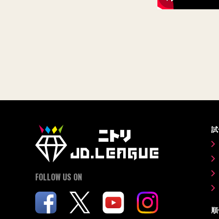
試
FOLLOW US ON
順