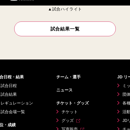
▲試合ハイライト
試合結果一覧
合日程・結果
チーム・選手
JD 
試合日程
ミ
ニュース
試合結果
団
レギュレーション
チケット・グッズ
各
試合会場一覧
チケット
活
グッズ
JD
位・成績
写真販売
チ