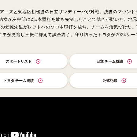
ア―ズと東地区初優勝の日立サンディーバが対戦。決勝のマウンド
石結女が左中間に2点本塁打を放ち先制したことで試合が動いた。地
ーの笠原朱里がレフトへのソロ本塁打を放ち、チームを活気づけた。
モが見逃し三振に抑えて試合終了。守り切ったトヨタが2024シー
スタートリスト
日立 チーム成績
トヨタ チーム成績
公式記録