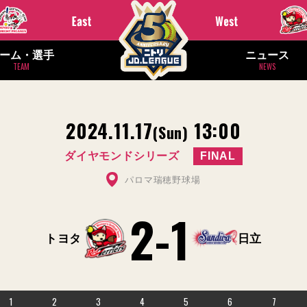
ーム・選手
ニュース
TEAM
NEWS
2024.11.17
13:00
(Sun)
ダイヤモンドシリーズ
FINAL
パロマ瑞穂野球場
2
-
1
トヨタ
日立
1
2
3
4
5
6
7