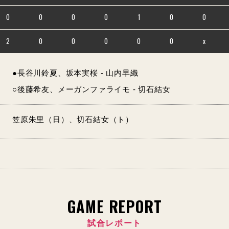
0
0
0
0
1
0
0
2
0
0
0
0
0
x
●長谷川鈴夏、坂本実桜 - 山内早織
○後藤希友、メーガンファライモ - 切石結女
笠原朱里（日）、切石結女（ト）
GAME REPORT
試合レポート