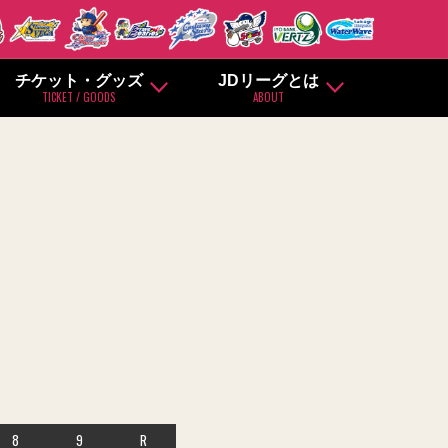
チケット・グッズ
JDリーグとは
TICKET / GOODS
ABOUT
8
9
R