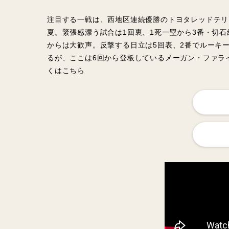
注目する一戦は、西地区連続優勝のトヨタレッドテリ
夏。緊張感漂う試合は1回裏、1死一塁から3番・切
からは大歓声。反撃する日立は5回表、2番でルーキ
るが、ここは6回から登板しているメーガン・ファライ
くはこちら