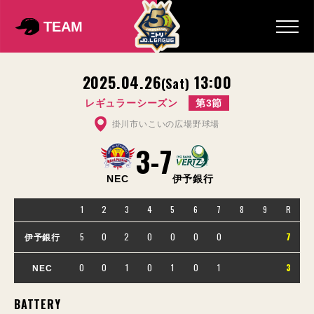
TEAM
2025.04.26
13:00
(Sat)
レギュラーシーズン
第3節
掛川市いこいの広場野球場
3
-
7
NEC
伊予銀行
1
2
3
4
5
6
7
8
9
R
5
0
2
0
0
0
0
7
伊予銀行
0
0
1
0
1
0
1
3
NEC
BATTERY