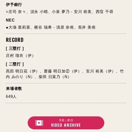
伊予銀行
○庄司 奈々、須永 小晴、小泉 夢乃 - 安川 裕美、西窪 千尋
NEC
●大塲 亜莉菜、横谷 瑞希 - 清原 奈侑、長井 美侑
RECORD
[ 三塁打 ]
庄村 瑠衣（伊）
[ 二塁打 ]
髙田 明日花（伊）、齋藤 明日加②（伊）、安川 裕美（伊）、竹
内 みのり（N）、柴田 日菜乃（N）
来場者数
649人
見逃し配信
VIDEO ARCHIVE