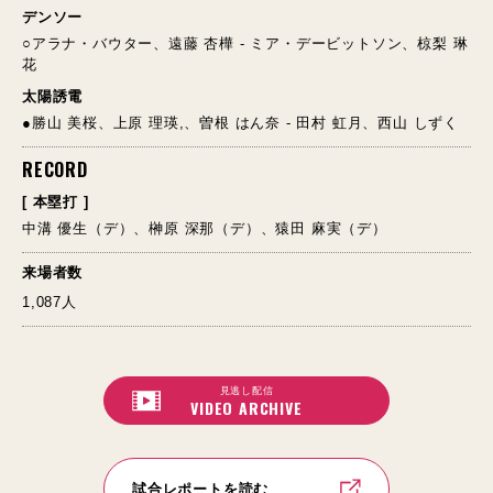
デンソー
○アラナ・バウター、遠藤 杏樺 - ミア・デービットソン、椋梨 琳
花
太陽誘電
●勝山 美桜、上原 理瑛,、曽根 はん奈 - 田村 虹月、西山 しずく
RECORD
[ 本塁打 ]
中溝 優生（デ）、榊原 深那（デ）、猿田 麻実（デ）
来場者数
1,087人
見逃し配信
VIDEO ARCHIVE
試合レポートを読む