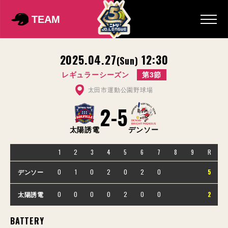
TEAM
2025.04.27
12:30
(Sun)
レギュラーシーズン
第3節
太田市運動公園野球場
2
-
5
太陽誘電
デンソー
1
2
3
4
5
6
7
8
9
R
0
1
0
2
0
2
0
5
デンソー
0
0
0
0
2
0
0
2
太陽誘電
BATTERY