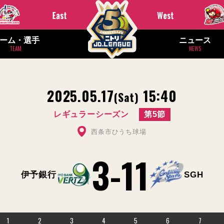
ーム・選手
ニュース
TEAM
NEWS
2025.05.17
15:40
(Sat)
レギュラーシーズン
第5節
西条市ひうち球場
3
-
11
伊予銀行
SGH
1
2
3
4
5
6
7