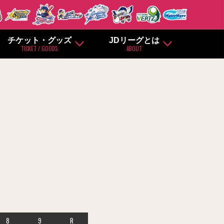
チケット・グッズ
JDリーグとは
TICKET / GOODS
ABOUT
8
9
R