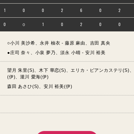
1
0
0
2
6
0
2
0
０
1
0
2
0
0
○小川 美沙希、永井 柚衣 - 藤原 麻由、吉田 真央
●庄司 奈々、小泉 夢乃、須永 小晴 - 安川 裕美
望月 朱里(S)、木下 華恋(S)、エリカ・ピアンカステリ(S)、
(伊)、瀧川 愛海(伊)
森田 あさひ(S)、安川 裕美(伊)