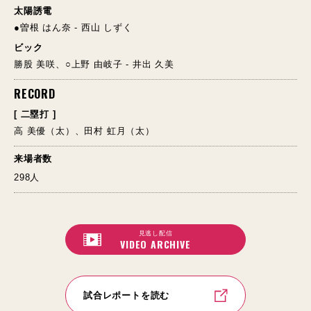
太陽誘電
●曽根 はん奈 - 西山 しずく
ビック
勝股 美咲、○上野 由岐子 - 井出 久美
RECORD
[ 二塁打 ]
高 美優（太）、田村 虹月（太）
来場者数
298人
見逃し配信
VIDEO ARCHIVE
試合レポートを読む