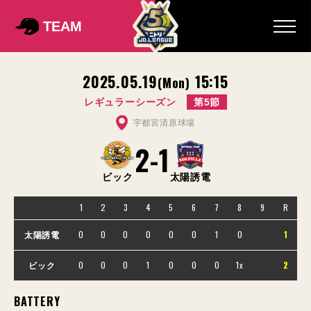
TEAM
2025.05.19
15:15
(Mon)
レギュラーシーズン
第5節
宇都宮清原球場
2
-
1
ビック
太陽誘電
1
2
3
4
5
6
7
8
9
R
0
0
0
0
0
0
1
0
1
太陽誘電
0
0
0
1
0
0
0
1x
2
ビック
BATTERY