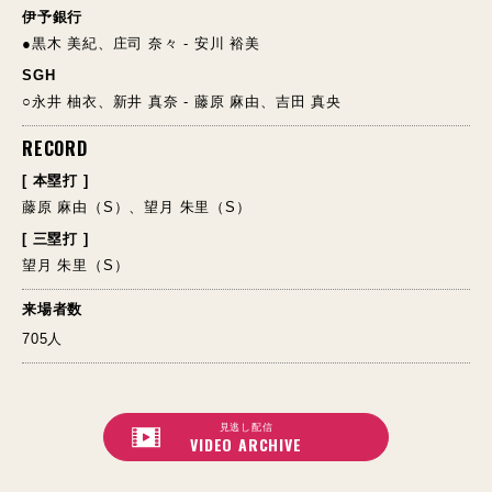
伊予銀行
●黒木 美紀、庄司 奈々 - 安川 裕美
SGH
○永井 柚衣、新井 真奈 - 藤原 麻由、吉田 真央
RECORD
[ 本塁打 ]
藤原 麻由（S）、望月 朱里（S）
[ 三塁打 ]
望月 朱里（S）
来場者数
705人
見逃し配信
VIDEO ARCHIVE