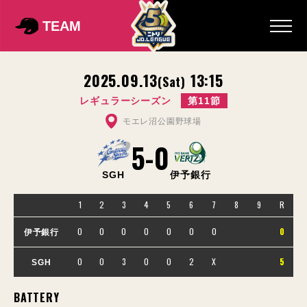
TEAM
2025.09.13
13:15
(Sat)
レギュラーシーズン
第11節
モエレ沼公園野球場
5
-
0
SGH
伊予銀行
1
2
3
4
5
6
7
8
9
R
0
0
0
0
0
0
0
0
伊予銀行
0
0
3
0
0
2
X
5
SGH
BATTERY