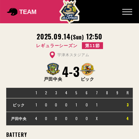
TEAM
2025.09.14
12:50
(Sun)
レギュラーシーズン
第11節
宇津木スタジアム
4
-
3
戸田中央
ビック
1
2
3
4
5
6
7
8
9
R
1
0
0
0
1
0
1
3
ビック
4
0
0
0
0
0
X
4
戸田中央
BATTERY