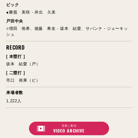
ビック
●勝股 美咲 - 井出 久美
戸田中央
○増田 侑希、後藤 希友 - 坂本 結愛、サバンナ・ジェーキッ
シュ
RECORD
[ 本塁打 ]
坂本 結愛（戸）
[ 二塁打 ]
市口 侑果（ビ）
来場者数
1,222人
見逃し配信
VIDEO ARCHIVE