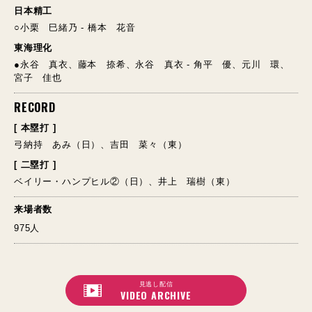
日本精工
○小栗 巳緒乃 - 橋本 花音
東海理化
●永谷 真衣、藤本 捺希、永谷 真衣 - 角平 優、元川 環、
宮子 佳也
RECORD
[ 本塁打 ]
弓納持 あみ（日）、吉田 菜々（東）
[ 二塁打 ]
ベイリー・ハンプヒル②（日）、井上 瑞樹（東）
来場者数
975人
見逃し配信
VIDEO ARCHIVE