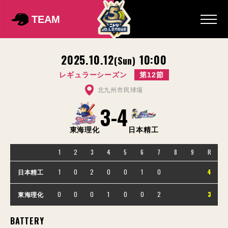
TEAM
2025.10.12
10:00
(Sun)
レギュラーシーズン
第12節
北九州市民球場
3
-
4
東海理化
日本精工
1
2
3
4
5
6
7
8
9
R
1
0
2
0
0
1
0
4
日本精工
0
0
0
1
0
0
2
3
東海理化
BATTERY