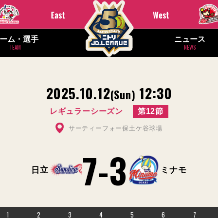
ーム・選手
ニュース
TEAM
NEWS
2025.10.12
12:30
(Sun)
レギュラーシーズン
第12節
サーティーフォー保土ケ谷球場
7
-
3
日立
ミナモ
1
2
3
4
5
6
7