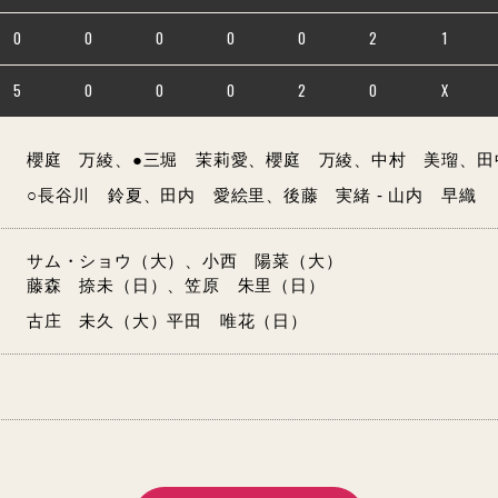
0
0
0
0
0
2
1
5
0
0
0
2
0
X
櫻庭 万綾、●三堀 茉莉愛、櫻庭 万綾、中村 美瑠、田中
○長谷川 鈴夏、田内 愛絵里、後藤 実緒 - 山内 早織
サム・ショウ（大）、小西 陽菜（大）
藤森 捺未（日）、笠原 朱里（日）
古庄 未久（大）平田 唯花（日）