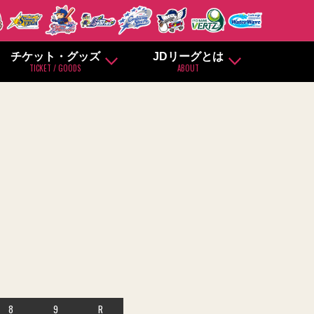
チケット・グッズ
JDリーグとは
TICKET / GOODS
ABOUT
8
9
R