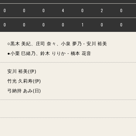
0
0
0
4
0
2
0
0
0
0
0
1
0
0
○黒木 美紀、庄司 奈々、小泉 夢乃 - 安川 裕美
●小栗 巳緒乃、鈴木 りりか - 橋本 花音
安川 裕美(伊)
竹光 久莉寿(伊)
弓納持 あみ(日)