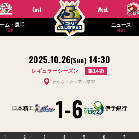
ーム・選手
ニュース
TEAM
NEWS
2025.10.26
14:30
(Sun)
レギュラーシーズン
第14節
わかさスタジアム京都
1
-
6
日本精工
伊予銀行
1
2
3
4
5
6
7