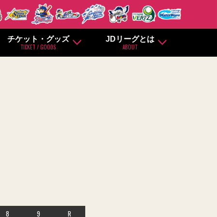
チケット・グッズ
JDリーグとは
TICKET / GOODS
ABOUT
8
9
R