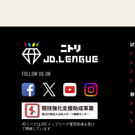
試
FOLLOW US ON
順
JDリーグはJSCトップリーグ運営助成を受け
て開催しています