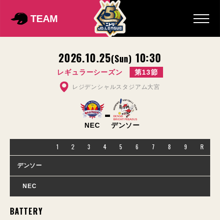
TEAM
2026.10.25
10:30
(Sun)
レギュラーシーズン
第13節
レジデンシャルスタジアム大宮
-
NEC
デンソー
1
2
3
4
5
6
7
8
9
R
デンソー
NEC
BATTERY