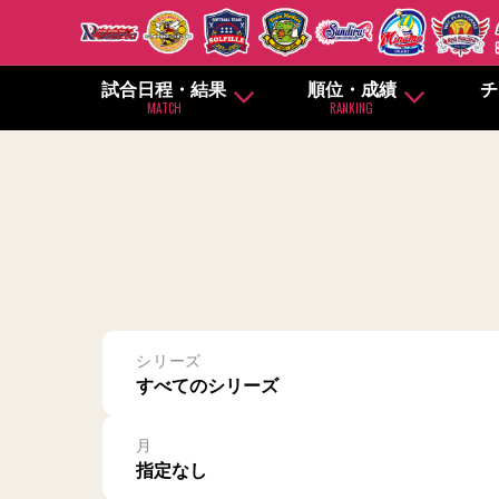
試合日程・結果
順位・成績
チ
MATCH
RANKING
シリーズ
月