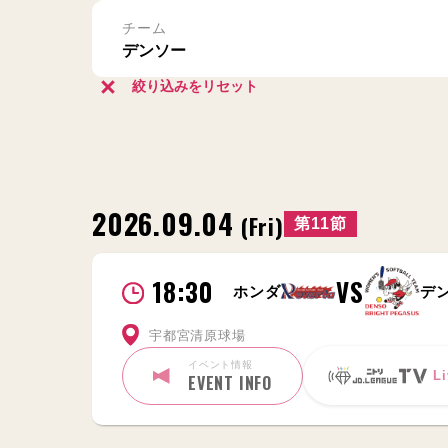
チーム
絞り込みをリセット
2026.09.04
(Fri)
第11節
18:30
VS
ホンダ
デ
宇都宮清原球場
イベント情報
Li
EVENT INFO