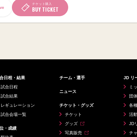
チケット購入
ve
BUY TICKET
合日程・結果
チーム・選手
JD 
試合日程
ミ
ニュース
試合結果
団
レギュレーション
チケット・グッズ
各
試合会場一覧
チケット
活
グッズ
JD
位・成績
写真販売
チ