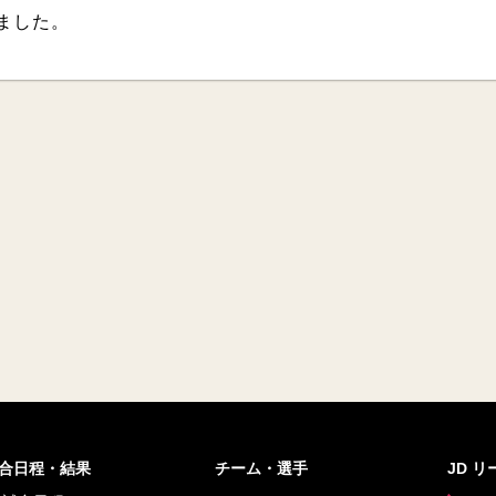
しました。
合日程・結果
チーム・選手
JD 