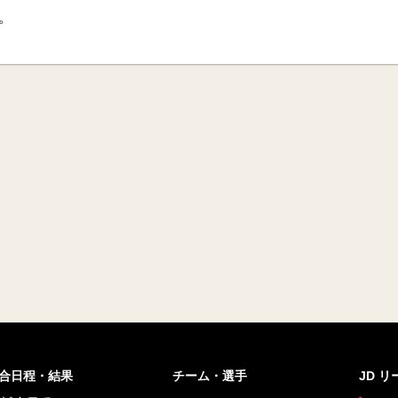
た。
合日程・結果
チーム・選手
JD 