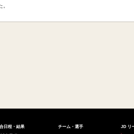
た。
合日程・結果
チーム・選手
JD 