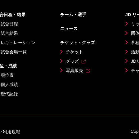
合日程・結果
チーム・選手
JD 
試合日程
ミ
ニュース
試合結果
団
レギュレーション
チケット・グッズ
各
試合会場一覧
チケット
活
グッズ
JD
位・成績
写真販売
チ
順位表
個人成績
歴代記録
Copy
ィ利用規程