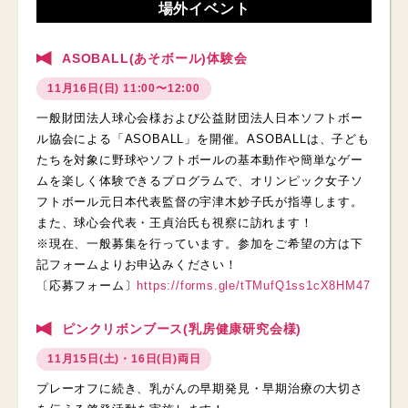
場外イベント
ASOBALL(あそボール)体験会
11月16日(日) 11:00〜12:00
一般財団法人球心会様および公益財団法人日本ソフトボー
ル協会による「ASOBALL」を開催。ASOBALLは、子ども
たちを対象に野球やソフトボールの基本動作や簡単なゲー
ムを楽しく体験できるプログラムで、オリンピック女子ソ
フトボール元日本代表監督の宇津木妙子氏が指導します。
また、球心会代表・王貞治氏も視察に訪れます！
※現在、一般募集を行っています。参加をご希望の方は下
記フォームよりお申込みください！
〔応募フォーム〕
https://forms.gle/tTMufQ1ss1cX8HM47
ピンクリボンブース(乳房健康研究会様)
11月15日(土)・16日(日)両日
プレーオフに続き、乳がんの早期発見・早期治療の大切さ