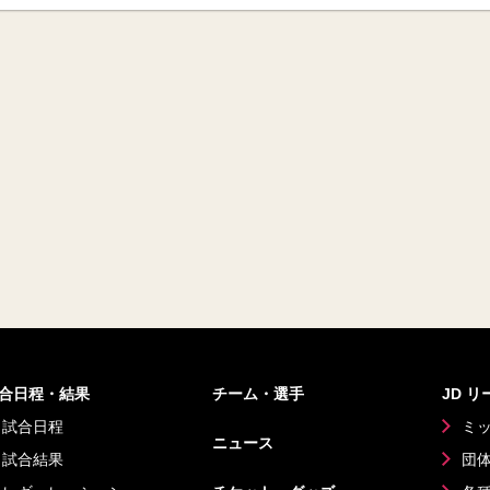
合日程・結果
チーム・選手
JD 
試合日程
ミ
ニュース
試合結果
団