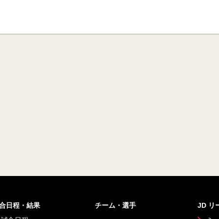
合日程・結果
チーム・選手
JD 