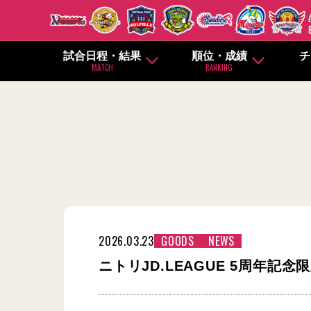
試合日程・結果
順位・成績
チ
MATCH
RANKING
2026.03.23
GOODS
NEWS
ニトリJD.LEAGUE 5周年記