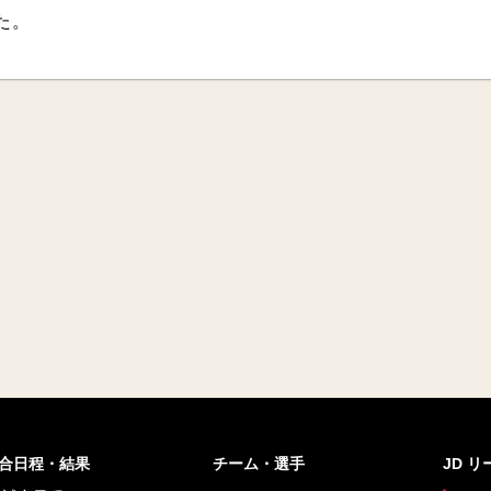
た。
合日程・結果
チーム・選手
JD 