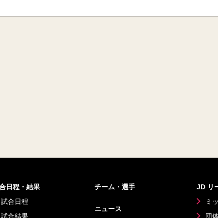
合日程・結果
チーム・選手
JD 
試合日程
ミ
ニュース
試合結果
団