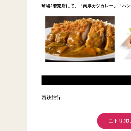
球場2階売店にて、「肉厚カツカレー」「ハ
西鉄旅行
ニトリJD.