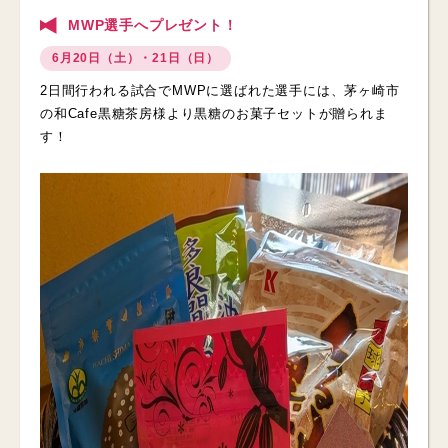
MWP選手へプレゼント！
6月20日（土）・21日（日）
2日間行われる試合でMWPに選ばれた選手には、茅ヶ崎市
の和Cafe黒糖茶房様より黒糖のお菓子セットが贈られま
す！