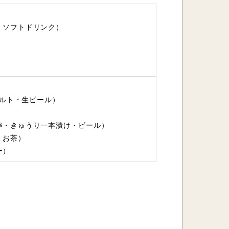
・ソフトドリンク）
フルト・生ビール）
串・きゅうり一本漬け・ビール）
・お茶）
ー）