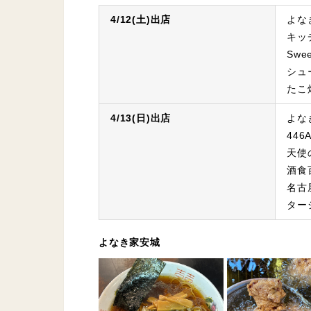
4/12(土)出店
よな
キッ
Sw
シュ
たこ
4/13(日)出店
よな
44
天使
酒食
名古
ター
よなき家安城