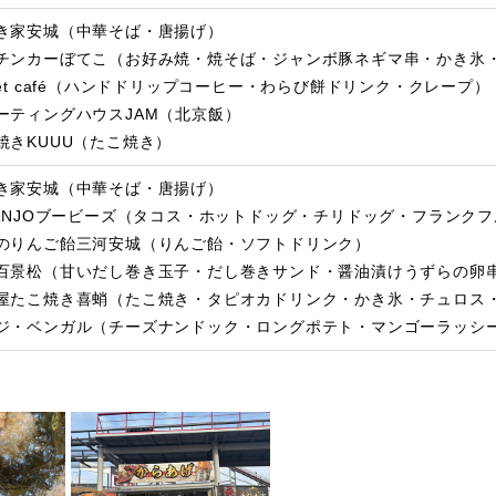
き家安城（中華そば・唐揚げ）
チンカーぼてこ（お好み焼・焼そば・ジャンボ豚ネギマ串・かき氷
eet café（ハンドドリップコーヒー・わらび餅ドリンク・クレープ）
ーティングハウスJAM（北京飯）
焼きKUUU（たこ焼き）
き家安城（中華そば・唐揚げ）
6ANJOブービーズ（タコス・ホットドッグ・チリドッグ・フランク
のりんご飴三河安城（りんご飴・ソフトドリンク）
百景松（甘いだし巻き玉子・だし巻きサンド・醤油漬けうずらの卵
屋たこ焼き喜蛸（たこ焼き・タピオカドリンク・かき氷・チュロス
ジ・ベンガル（チーズナンドック・ロングポテト・マンゴーラッシ