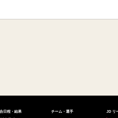
合日程・結果
チーム・選手
JD 