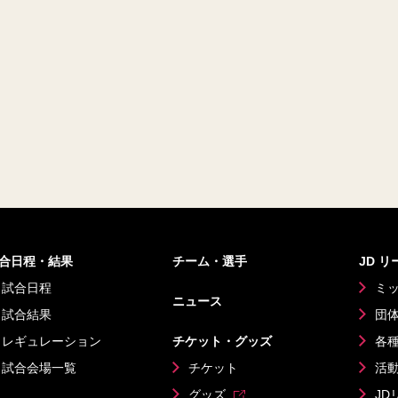
合日程・結果
チーム・選手
JD 
試合日程
ミ
ニュース
試合結果
団
レギュレーション
チケット・グッズ
各
試合会場一覧
チケット
活
グッズ
JD