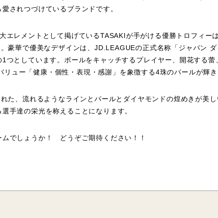
ら愛されつづけているブランドです。
大エレメントとして掲げているTASAKIが手がける優勝トロフィ
。豪華で優美なデザインは、JD.LEAGUEの正式名称「ジャパン 
の1つとしています。ボールをキャッチするプレイヤー、開花する蕾
のコアバリュー「健康・個性・表現・感謝」を象徴する4珠のパールが輝
られた、流れるようなラインとパールとダイヤモンドの煌めきが美しいデ
る選手達の栄光を称えることになります。
ームでしょうか！ どうぞご期待ください！！