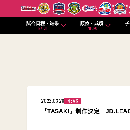
試合日程・結果
順位・成績
チ
MATCH
RANKING
2022.03.28
NEWS
『TASAKI』制作決定 JD.L