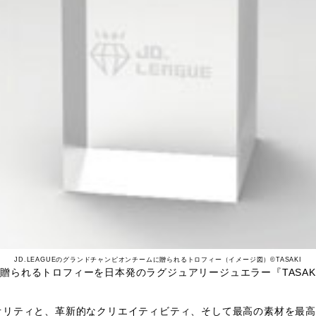
JD.LEAGUEのグランドチャンピオンチームに贈られるトロフィー（イメージ図）©TASAKI
ムに贈られるトロフィーを日本発のラグジュアリージュエラー『TASA
誇るクオリティと、革新的なクリエイティビティ、そして最高の素材を