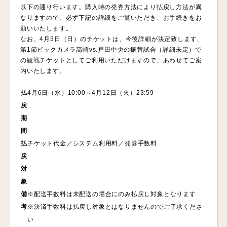
以下の通り行います。購入時の発券方法により払戻し方法が異
なりますので、必ず下記の詳細をご覧いただき、お手続きをお
願いいたします。
なお、4月3日（日）のチケットは、今後詳細が決定致します、
第1節ビックカメラ高崎vs.戸田中央の振替試合（詳細未定）で
の観戦チケットとしてご利用いただけますので、あわせてご案
内いたします。
払
4月6日（水）10:00～4月12日（火）23:59
戻
期
間
払
チケット代金／システム利用料／発券手数料
戻
対
象
備
※配送手数料は未配送の場合にのみ払戻し対象となります
考
※決済手数料は払戻し対象とはなりませんのでご了承くださ
い