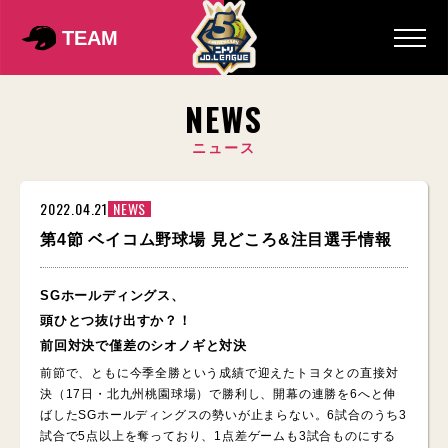
TEAM
NEWS
ニュース
2022.04.21
NEWS
第4節 ベイコム野球場 見どころ&注目選手情報
SGホールディングス、
頭ひとつ抜け出すか？！
前回対決で僅差のシオノギと対決
前節で、ともに今季全勝という成績で迎えたトヨタとの直接対
決（17日・北九州桃園球場）で勝利し、開幕の連勝を6へと伸
ばしたSGホールディングスの勢いが止まらない。6試合のうち3
試合で5点以上を奪っており、1点差ゲームも3試合ものにする