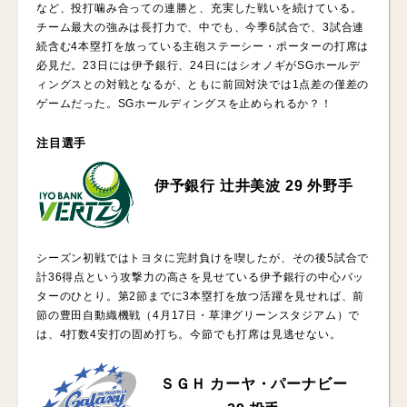
など、投打噛み合っての連勝と、充実した戦いを続けている。
チーム最大の強みは長打力で、中でも、今季6試合で、3試合連
続含む4本塁打を放っている主砲ステーシー・ポーターの打席は
必見だ。23日には伊予銀行、24日にはシオノギがSGホールデ
ィングスとの対戦となるが、ともに前回対決では1点差の僅差の
ゲームだった。SGホールディングスを止められるか？！
注目選手
伊予銀行 辻井美波 29 外野手
シーズン初戦ではトヨタに完封負けを喫したが、その後5試合で
計36得点という攻撃力の高さを見せている伊予銀行の中心バッ
ターのひとり。第2節までに3本塁打を放つ活躍を見せれば、前
節の豊田自動織機戦（4月17日・草津グリーンスタジアム）で
は、4打数4安打の固め打ち。今節でも打席は見逃せない。
ＳＧＨ カーヤ・パーナビー