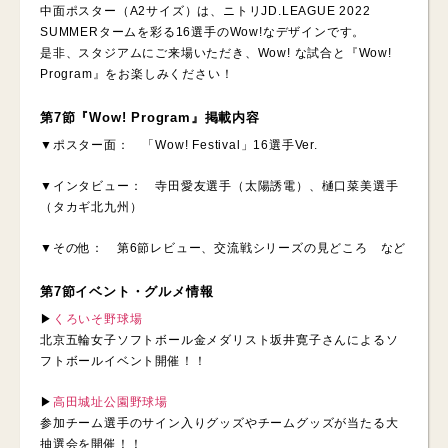
中面ポスター（A2サイズ）は、ニトリJD.LEAGUE 2022
SUMMERタームを彩る16選手のWow!なデザインです。
是非、スタジアムにご来場いただき、Wow! な試合と『Wow!
Program』をお楽しみください！
第7節『Wow! Program』掲載内容
▼ポスター面： 「Wow! Festival」16選手Ver.
▼インタビュー： 寺田愛友選手（太陽誘電）、樋口菜美選手
（タカギ北九州）
▼その他： 第6節レビュー、交流戦シリーズの見どころ など
第7節イベント・グルメ情報
▶︎
くろいそ野球場
北京五輪女子ソフトボール金メダリスト坂井寛子さんによるソ
フトボールイベント開催！！
▶︎
高田城址公園野球場
参加チーム選手のサイン入りグッズやチームグッズが当たる大
抽選会を開催！！