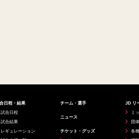
合日程・結果
チーム・選手
JD 
試合日程
ミ
ニュース
試合結果
団
レギュレーション
チケット・グッズ
各