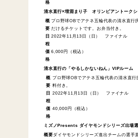
格
清水直行×増淵まり子 オリンピアントーク
概
プロ野球OBでアテネ五輪代表の清水直行
要
だけるチケットです。お弁当付き。
日
2022年11月13日（日） ファイナル
程
価
6,000円（税込）
格
清水直行の「やるしかないねん」VIPルーム
概
プロ野球OBでアテネ五輪代表の清水直行
要
料付き。
日
2022年11月13日（日） ファイナル
程
価
40,000円（税込）
格
ミズノPresents ダイヤモンドシリーズ出
概要
ダイヤモンドシリーズ進出チームの選手