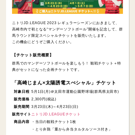
ニトリJD.LEAGUE 2023 レギュラーシーズンにおきまして、
高崎市内で初となる“マンデーソフトボール”開催を記念して、群
馬ラウンド限定スペシャルチケットを販売いたします。
この機会にどうぞご購入ください。
【チケット販売概要】
群馬でのマンデーソフトボールを楽しもう！ 観戦チケット＋特
典がセットになった企画チケットです。
「高崎じまん×太陽誘電スぺシャル」チケット
対象日程
5月1日(月)＠太田市運動公園野球場(群馬県太田市)
販売価格
2,300円(税込)
販売期間
3月23日(木)～4月23日(日)
販売サイト
ニトリJD.LEAGUEチケット
商品内容
・当日の観戦チケット1枚
・とり弁鶏「重から弁当タルタルソース付き」