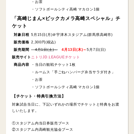
・お茶
・ソフトボールシティ高崎 マカロン1個
「高崎じまん×ビックカメラ高崎スペシャル」チ
ケット
対象日程
5月15日(月)＠宇津木スタジアム(群馬県高崎市)
販売価格
2,300円(税込)
販売期間
4月1日(土)～
4月13日(木)～
5月7日(日)
販売サイト
ニトリJD.LEAGUEチケット
商品内容
・当日の観戦チケット1枚
・ルームス「手ごねハンバーグ弁当サラダ付き」
・お茶
・ソフトボールシティ高崎 マカロン1個
【チケット・特典引換方法】
対象試合当日に、下記いずれかの場所でチケットと特典をお渡
しいたします。
①スタジアム内当日券販売ブース
②スタジアム内高崎観光協会ブース