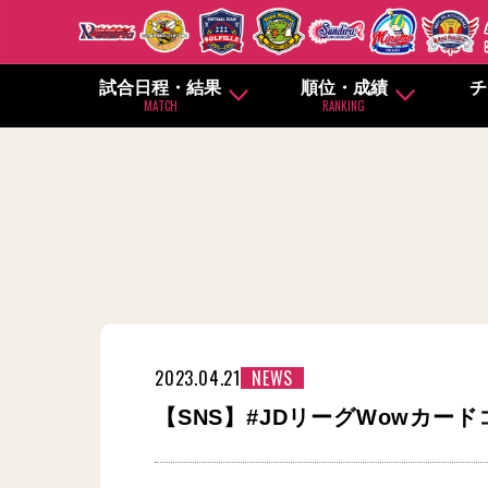
試合日程・結果
順位・成績
チ
MATCH
RANKING
2023.04.21
NEWS
【SNS】#JDリーグWowカー