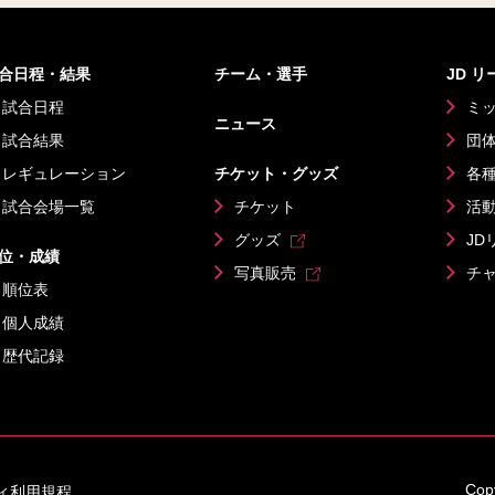
合日程・結果
チーム・選手
JD 
試合日程
ミ
ニュース
試合結果
団
レギュレーション
チケット・グッズ
各
試合会場一覧
チケット
活
グッズ
JD
位・成績
写真販売
チ
順位表
個人成績
歴代記録
Copy
ィ利用規程