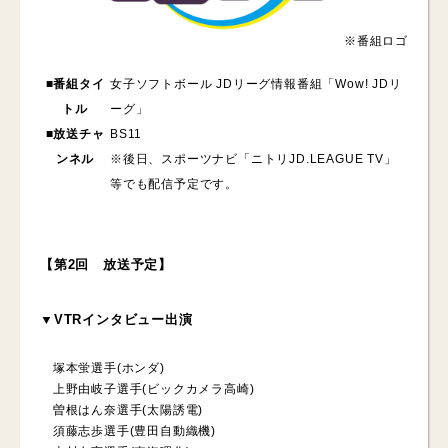
※番組ロゴ
■番組タイ
女子ソフトボール JDリーグ情報番組「Wow! JDリ
トル
ーグ」
■放送チャ
BS11
ンネル
※後日、スポーツナビ「ニトリJD.LEAGUE TV」
等でも配信予定です。
【第2回 放送予定】
▼VTRインタビュー出演
塚本蛍選手(ホンダ)
上野由岐子選手(ビックカメラ高崎)
曽根はん奈選手(太陽誘電)
須藤志歩選手(豊田自動織機)