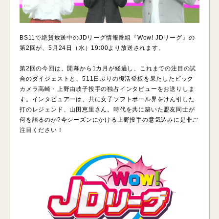
BS11で絶賛放送中のJDリーグ情報番組『Wow! JDリーグ』の
第2回が、5月24日（水）19:00より放送されます。
第2回の今回は、開幕から1カ月が経過し、これまでの注目の試
合のダイジェストと、511日ぶりの復活登板を果たしたビック
カメラ高崎・上野由岐子投手の独占インタビューをお送りしま
す。インタビュアーは、共に女子ソフトボール界をけん引した
打のレジェンド、山田恵里さん。時代を共に築いた盟友同士が
何を語るのか?今シーズンにかける上野投手の意気込みに是非ご
注目ください！