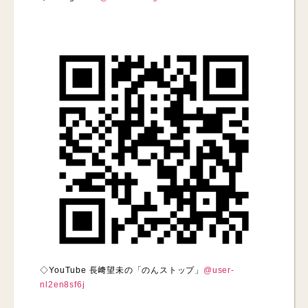
◇YouTube 長﨑望未の「のんストップ」
@user-
nl2en8sf6j