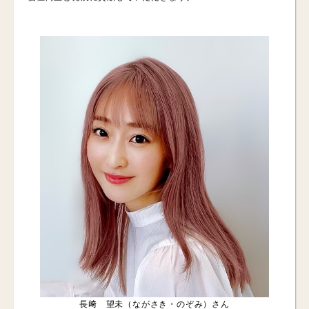
長﨑 望未（ながさき・のぞみ）さん