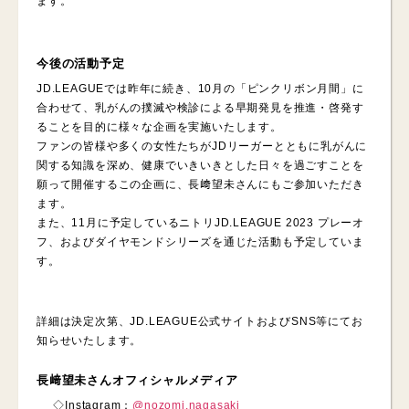
ます。
今後の活動予定
JD.LEAGUEでは昨年に続き、10月の「ピンクリボン月間」に
合わせて、乳がんの撲滅や検診による早期発見を推進・啓発す
ることを目的に様々な企画を実施いたします。
ファンの皆様や多くの女性たちがJDリーガーとともに乳がんに
関する知識を深め、健康でいきいきとした日々を過ごすことを
願って開催するこの企画に、長﨑望未さんにもご参加いただき
ます。
また、11月に予定しているニトリJD.LEAGUE 2023 プレーオ
フ、およびダイヤモンドシリーズを通じた活動も予定していま
す。
詳細は決定次第、JD.LEAGUE公式サイトおよびSNS等にてお
知らせいたします。
長﨑望未さんオフィシャルメディア
◇Instagram：
@nozomi.nagasaki