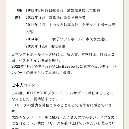
《略
1992年6月19日生まれ、愛媛県新居浜市出身
歴》
2011年 3月 京都西山高等学校卒業
2011年 4月 トヨタ自動車入社、女子ソフトボール部
入部
2014年 女子ソフトボール日本代表に選出
2020年 12月 現役引退
日本ソフトボールリーグ時代は、新人賞、本塁打王、打点王 2
回、ベストナイン 6回を獲得。
2022年7月に開催された第1回Baseball5に東京ヴェルディ・バ
ンバータの選手として出場し、優勝。
ご本人コメント
この度、JD.LEAGUEブランドアンバサダーに就任することに
なりました、長﨑望未です。
JDリーグの魅力を発信できることをとても幸せに感じていま
す。
大好きなソフトボールに触れ、たくさんの方のポジティブな力
になれるよう、共にJDリーグを盛り上げていきたいと思ってい