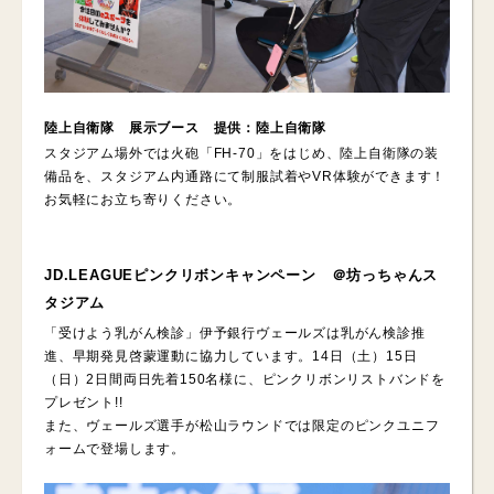
陸上自衛隊 展示ブース 提供：陸上自衛隊
スタジアム場外では火砲「FH‐70」をはじめ、陸上自衛隊の装
備品を、スタジアム内通路にて制服試着やVR体験ができます！
お気軽にお立ち寄りください。
JD.LEAGUEピンクリボンキャンペーン ＠坊っちゃんス
タジアム
「受けよう乳がん検診」伊予銀行ヴェールズは乳がん検診推
進、早期発見啓蒙運動に協力しています。14日（土）15日
（日）2日間両日先着150名様に、ピンクリボンリストバンドを
プレゼント!!
また、ヴェールズ選手が松山ラウンドでは限定のピンクユニフ
ォームで登場します。