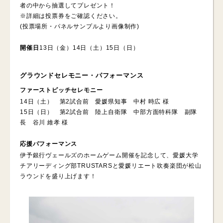
者の中から抽選してプレゼント！
※詳細は投票券をご確認ください。
(投票場所・パネルサンプルより画像制作)
開催日
13日（金）14日（土）15日（日）
グラウンドセレモニー・パフォーマンス
ファーストピッチセレモニー
14日（土） 第2試合前 愛媛県知事 中村 時広 様
15日（日） 第2試合前 陸上自衛隊 中部方面特科隊 副隊
長 谷川 維孝 様
応援パフォーマンス
伊予銀行ヴェールズのホームゲーム開催を記念して、愛媛大学
チアリーディング部TRUSTARSと愛媛リエート吹奏楽団が松山
ラウンドを盛り上げます！