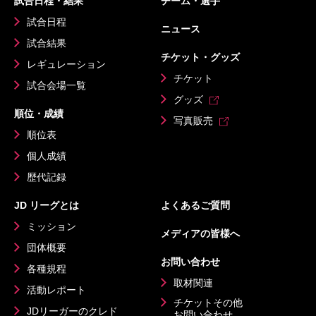
試合日程・結果
チーム・選手
試合日程
ニュース
試合結果
チケット・グッズ
レギュレーション
チケット
試合会場一覧
グッズ
順位・成績
写真販売
順位表
個人成績
歴代記録
JD リーグとは
よくあるご質問
ミッション
メディアの皆様へ
団体概要
お問い合わせ
各種規程
取材関連
活動レポート
チケットその他
JDリーガーのクレド
お問い合わせ