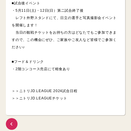
■試合後イベント
・5月11日(土)・12日(日）第二試合終了後
レフト外野スタンドにて、日立の選手と写真撮影会イベント
を開催します！
当日の観戦チケットをお持ちの方はどなたでもご参加できま
すので、この機会にぜひ、ご家族やご友人など皆様でご参加く
ださい♪
■フード＆ドリンク
・2階コンコース売店にて軽食あり
＞＞
ニトリJD.LEAGUE 2024試合日程
＞＞
ニトリJD.LEAGUEチケット